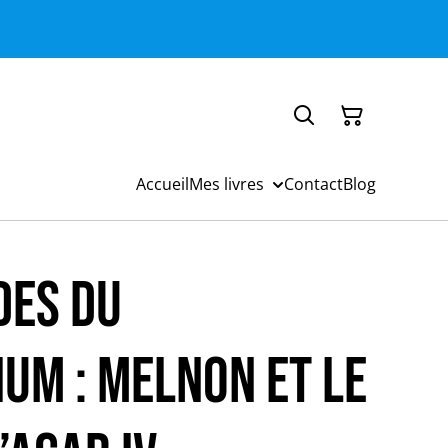
Accueil
Mes livres
Contact
Blog
des du
um : Melnon et le