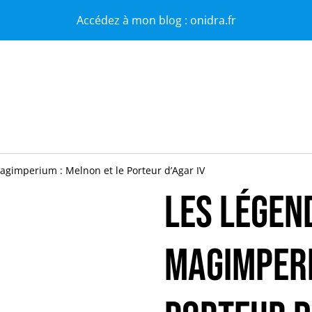
Accédez à mon blog : onidra.fr
gimperium : Melnon et le Porteur d’Agar IV
Les Légen
Magimperi