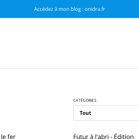
Accédez à mon blog : onidra.fr
CATÉGORIES
le fer
Futur à l'abri - Édition