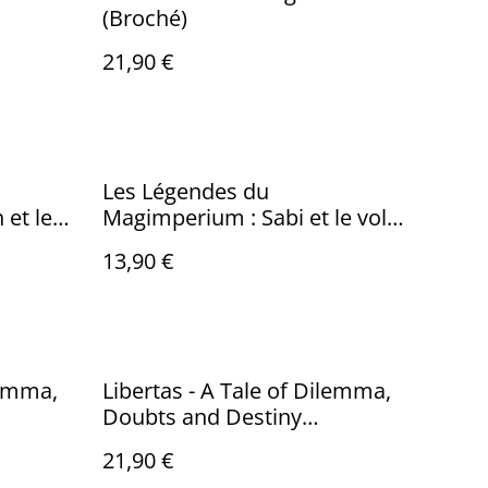
(Broché)
21,90 €
Les Légendes du
et le
Magimperium : Sabi et le vol
du collier
13,90 €
lemma,
Libertas - A Tale of Dilemma,
Doubts and Destiny
(Paperback)
21,90 €