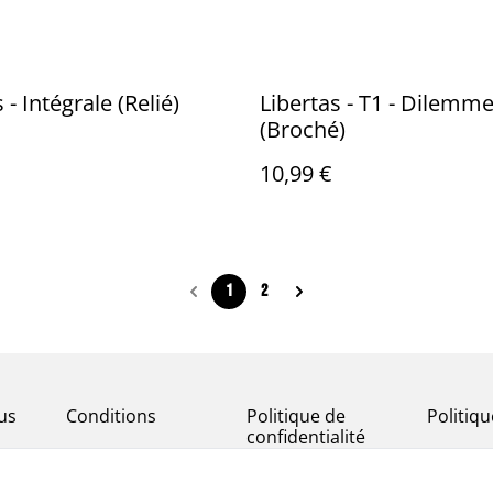
 - Intégrale (Relié)
Libertas - T1 - Dilemm
(Broché)
10,99 €
1
2
us
Conditions
Politique de
Politiq
confidentialité