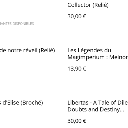
Collector (Relié)
30,00 €
IANTES DISPONIBLES
de notre réveil (Relié)
Les Légendes du
Magimperium : Melnon 
Porteur d’Agar IV
13,90 €
s d'Elise (Broché)
Libertas - A Tale of Di
Doubts and Destiny
(Hardcover)
30,00 €